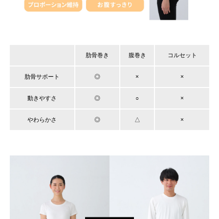
肋骨巻き
腹巻き
コルセット
肋骨サポート
◎
×
×
動きやすさ
◎
○
×
やわらかさ
◎
△
×