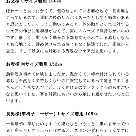
お父様 Lサイズ着用 166㎝
ほわーっとあったかくて、包み込まれている着心地で、長距離を
走っているので、運動の後のリカバリスーツとしても効果がある
と思いました。そして、動いてみると、体の動きとそれに対する
ウェアの伸びに違和感がなくて、実にスムーズで気持ちがいいの
です。優しく、柔らかく肋骨の下部を支えられている感じがなん
とも心地よく、締め付けられる感じもなく快適でした。座位から
立位、そして動きにも対応する秀逸なウェアだと思います。
お母様 Mサイズ着用 152㎝
肋骨巻き初めて体験しましたが、温かくて、締め付けられている
感じも全然なくて苦しくないのに安定しているって驚きです！き
ちんとした形なんだけど、よく伸びるのでラクラクるのもすごい
なと思いました。寒さ対策にもいいから娘にも履かせたいなと思
います。
長男様(車椅子ユーザー）Lサイズ着用 165㎝
一番最初に感じたのはすごく楽だなということ。車いす乗ってい
ると座ったり立ち上ったりすると、ズボンがずれちゃうんですけ